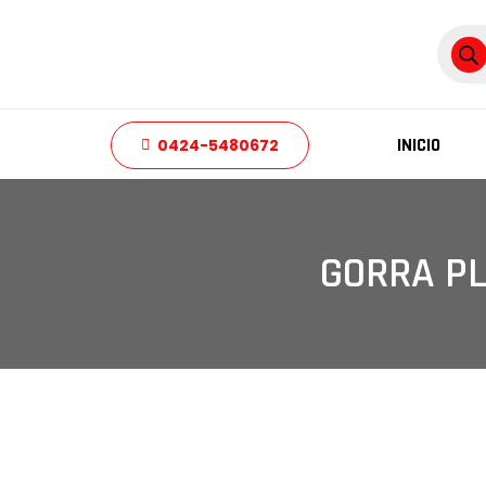
Búsq
de
produ
INICIO
0424-5480672
GORRA PL