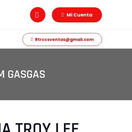
Mi Cuenta
Rtrccsventas@gmail.com
AM GASGAS
A TROY LEE