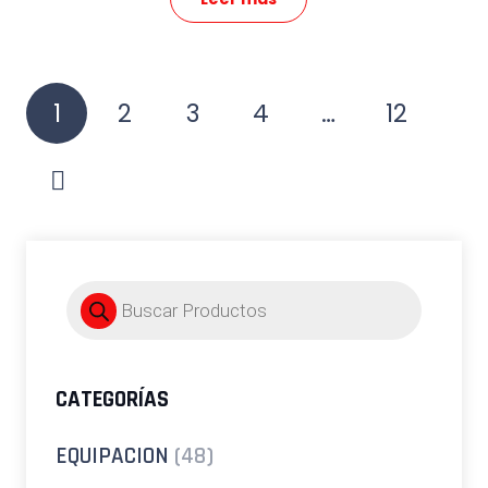
Paginación
1
2
3
4
…
12
de
entradas
Búsqueda
de
productos
CATEGORÍAS
EQUIPACION
(48)