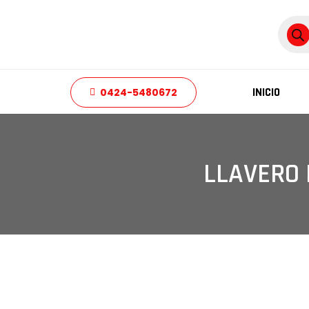
Búsq
de
produ
INICIO
0424-5480672
LLAVERO