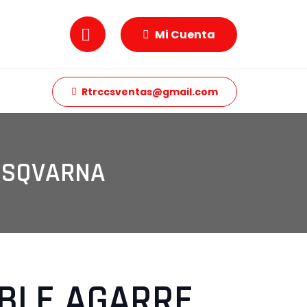
Mi Cuenta
Rtrccsventas@gmail.com
USQVARNA
BLE AGARRE