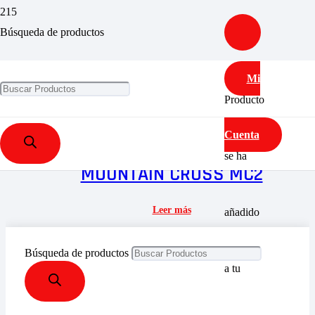
Búsqueda de productos
TAMAÑO L
Mi
Mostrando el único resultado
Producto
Cuenta
se ha
MOUNTAIN CROSS MC2
Leer más
añadido
Búsqueda de productos
a tu