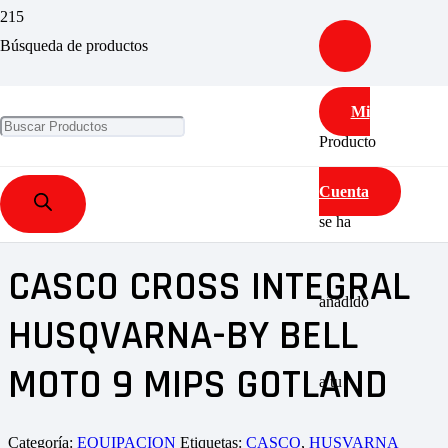
CASCO CROSS INTEGRAL HUSQVARNA-
Búsqueda de productos
BY BELL MOTO 9 MIPS GOTLAND
Mi
Producto
Cuenta
Inicio
/
TIENDA
/
EQUIPACION
/ CASCO CROSS INTEGRAL
HUSQVARNA-BY BELL MOTO 9 MIPS GOTLAND
se ha
CASCO CROSS INTEGRAL
añadido
HUSQVARNA-BY BELL
MOTO 9 MIPS GOTLAND
a tu
Categoría:
EQUIPACION
Etiquetas:
CASCO
,
HUSVARNA