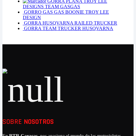
GORRA PLANA TROY LEE
DESIGNS TEAM GASGAS
GORRO GAS GAS BOONIE TROY LEE
DESIGN
GORRA HUSQVARNA RAILED TRUCKER
GORRA TEAM TRUCKER HUSQVARNA
SOBRE
NOSOTROS
En
RTR Caracas
, nos apasiona el mundo de las motocicletas.