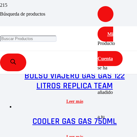
Búsqueda de productos
GAS GAS
Mi
Mostrando 1–10 de 17 resultados
Producto
Cuenta
se ha
BOLSO VIAJERO GAS GAS 122
LITROS REPLICA TEAM
añadido
Leer más
a tu
COOLER GAS GAS 750ML
Leer más