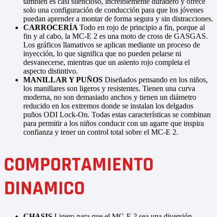
también es casi silencioso, increíblemente duradero y ofrece
solo una configuración de conducción para que los jóvenes
puedan aprender a montar de forma segura y sin distracciones.
CARROCERÍA
Todo en rojo de principio a fin, porque al
fin y al cabo, la MC-E 2 es una moto de cross de GASGAS.
Los gráficos llamativos se aplican mediante un proceso de
inyección, lo que significa que no pueden pelarse ni
desvanecerse, mientras que un asiento rojo completa el
aspecto distintivo.
MANILLAR Y PUÑOS
Diseñados pensando en los niños,
los manillares son ligeros y resistentes. Tienen una curva
moderna, no son demasiado anchos y tienen un diámetro
reducido en los extremos donde se instalan los delgados
puños ODI Lock-On. Todas estas características se combinan
para permitir a los niños conducir con un agarre que inspira
confianza y tener un control total sobre el MC-E 2.
COMPORTAMIENTO
DINAMICO
CHASIS
Ligero para que el MC-E 2 sea una diversión