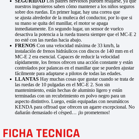
SEGURIDAD
Los padres nerviosos pueden relajarse, ya que
nuestros ingenieros saben cómo mantener a los niños seguros
sobre dos ruedas. En primer lugar, hay una correa que
se ajusta alrededor de la muñeca del conductor, por lo que si
su mano se quita del manillar, el motor se apaga
inmediatamente. En segundo lugar, un sensor de vuelco
desactiva la potencia a la rueda trasera siempre que el MC-E 2
no esté con las ruedas hacia abajo.
FRENOS
Con una velocidad máxima de 33 km/h, la
instalación de frenos hidráulicos con discos de 140 mm en el
MC-E 2 era esencial. Capaces de reducir la velocidad
rápidamente, los frenos ofrecen una acción constante y están
controlados por palancas en el manillar que se pueden ajustar
fácilmente para adaptarse a pilotos de todas las edades.
LLANTAS
Hay muchas cosas que gustar cuando se trata de
las ruedas de 10 pulgadas en el MC-E 2. Son sin
mantenimiento, están hechas de aluminio ligero y están
terminadas con un recubrimiento en polvo negro para un
aspecto distintivo. Luego, están equipadas con neumáticos
KENDA para offroad que ofrecen un agarre excepcional. No
dañarán demasiado el césped… ¡lo prometemos!
FICHA TECNICA