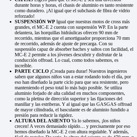
durante horas y horas, el chasis de aluminio es tanto resistente
como duradero. ¡Al igual que el subchasis de fibra de vidrio
reforzado!
SUSPENSIÓN WP
Igual que nuestras motos de cross más
grandes, el MC-E 2 cuenta con suspensión WP. En la parte
delantera, las horquillas hidráulicas ofrecen 90 mm de
recorrido, mientras que el amortiguador proporciona 70 mm
de recorrido, además de ajuste de precarga. Con su
suspensión capaz de absorber baches y saltos con facilidad, el
MC-E 2 permite a los jóvenes descubrir y disfrutar de la
conducción offroad. Lo cual, como todos sabemos, es
increíble.
PARTE CICLO
¡Creada para durar! Nuestros ingenieros
saben que algunos niños van a estar rodando todo el día, por
eso han diseñado la parte ciclo para que sea resistente, pero
manteniendo el peso total lo más bajo posible. Se utiliza
aluminio forjado de alta calidad en muchos componentes,
como la pletina de dirección superior y las fijaciones del
manillar y las estriberas. Y al igual que las GASGAS offroad
de mayor cilindrada, el basculante es de aluminio fundido a
presión para reducir la rigidez.
ALTURA DEL ASIENTO
Ya lo sabemos, ¡los niños
crecen! A veces demasiado rápido… y precisamente por eso
hemos diseñado la MC-E 2 con altura regulable. Y además,