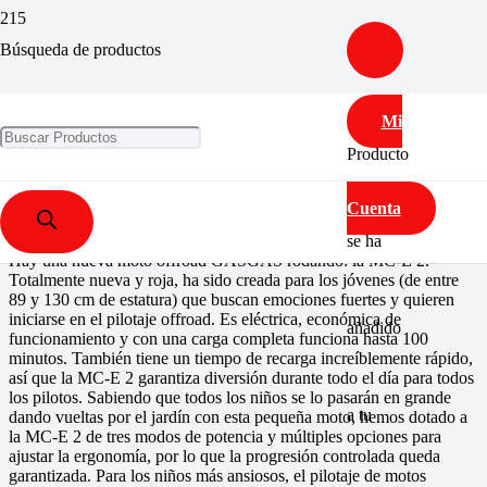
MC-E 2
Búsqueda de productos
Mi
Inicio
/
MODELOS
/
MOTOCROSS
/ MC-E 2
Producto
MC-E 2
Cuenta
se ha
Hay una nueva moto offroad GASGAS rodando: la MC-E 2.
Totalmente nueva y roja, ha sido creada para los jóvenes (de entre
89 y 130 cm de estatura) que buscan emociones fuertes y quieren
iniciarse en el pilotaje offroad. Es eléctrica, económica de
añadido
funcionamiento y con una carga completa funciona hasta 100
minutos. También tiene un tiempo de recarga increíblemente rápido,
así que la MC-E 2 garantiza diversión durante todo el día para todos
los pilotos. Sabiendo que todos los niños se lo pasarán en grande
a tu
dando vueltas por el jardín con esta pequeña moto, hemos dotado a
la MC-E 2 de tres modos de potencia y múltiples opciones para
ajustar la ergonomía, por lo que la progresión controlada queda
garantizada. Para los niños más ansiosos, el pilotaje de motos