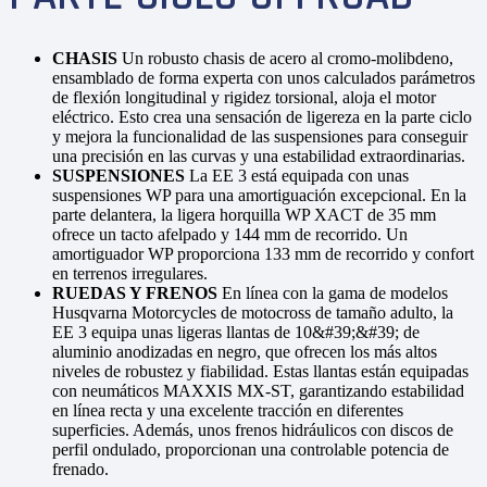
CHASIS
Un robusto chasis de acero al cromo-molibdeno,
ensamblado de forma experta con unos calculados parámetros
de flexión longitudinal y rigidez torsional, aloja el motor
eléctrico. Esto crea una sensación de ligereza en la parte ciclo
y mejora la funcionalidad de las suspensiones para conseguir
una precisión en las curvas y una estabilidad extraordinarias.
SUSPENSIONES
La EE 3 está equipada con unas
suspensiones WP para una amortiguación excepcional. En la
parte delantera, la ligera horquilla WP XACT de 35 mm
ofrece un tacto afelpado y 144 mm de recorrido. Un
amortiguador WP proporciona 133 mm de recorrido y confort
en terrenos irregulares.
RUEDAS Y FRENOS
En línea con la gama de modelos
Husqvarna Motorcycles de motocross de tamaño adulto, la
EE 3 equipa unas ligeras llantas de 10&#39;&#39; de
aluminio anodizadas en negro, que ofrecen los más altos
niveles de robustez y fiabilidad. Estas llantas están equipadas
con neumáticos MAXXIS MX-ST, garantizando estabilidad
en línea recta y una excelente tracción en diferentes
superficies. Además, unos frenos hidráulicos con discos de
perfil ondulado, proporcionan una controlable potencia de
frenado.