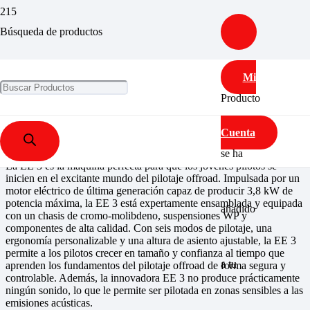
EE 3
Búsqueda de productos
Mi
Inicio
/
MODELOS
/
MOTOCROSS
/ EE 3
Producto
EE 3
Cuenta
se ha
La EE 3 es la máquina perfecta para que los jóvenes pilotos se
inicien en el excitante mundo del pilotaje offroad. Impulsada por un
motor eléctrico de última generación capaz de producir 3,8 kW de
potencia máxima, la EE 3 está expertamente ensamblada y equipada
añadido
con un chasis de cromo-molibdeno, suspensiones WP y
componentes de alta calidad. Con seis modos de pilotaje, una
ergonomía personalizable y una altura de asiento ajustable, la EE 3
permite a los pilotos crecer en tamaño y confianza al tiempo que
a tu
aprenden los fundamentos del pilotaje offroad de forma segura y
controlable. Además, la innovadora EE 3 no produce prácticamente
ningún sonido, lo que le permite ser pilotada en zonas sensibles a las
emisiones acústicas.